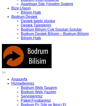
Apartman Site Yönetim Sistemi
Bize Ulaşın
Bilişim Hattı
Bodrum Destek
Destek talebi oluştur
Destek Taleplerim
Bodrum Bilişim Çok Sorulan Sorular
Bodrum Destek Bilişim – Bodrum Bilişim
Bilişim Hattı
Anasayfa
Hizmetlerimiz
Bodrum Web Tasarım
Bodrum Web Yazılım
Servislerimiz
Paket Fiyatlarımız
Bodrum Pc Sıfır ve İkinci El