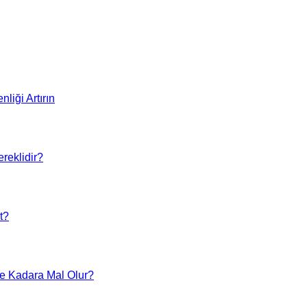
liği Artırın
reklidir?
t?
Ne Kadara Mal Olur?