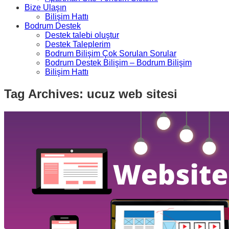
Bize Ulaşın
Bilişim Hattı
Bodrum Destek
Destek talebi oluştur
Destek Taleplerim
Bodrum Bilişim Çok Sorulan Sorular
Bodrum Destek Bilişim – Bodrum Bilişim
Bilişim Hattı
Tag Archives: ucuz web sitesi