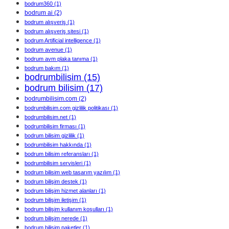
bodrum360
(1)
bodrum ai
(2)
bodrum alışveriş
(1)
bodrum alışveriş sitesi
(1)
bodrum Artificial intelligence
(1)
bodrum avenue
(1)
bodrum avm plaka tanıma
(1)
bodrum bakım
(1)
bodrumbilisim
(15)
bodrum bilisim
(17)
bodrumbilisim.com
(2)
bodrumbilisim.com gizlilik politikası
(1)
bodrumbilisim.net
(1)
bodrumbilisim firması
(1)
bodrum bilisim gizlilik
(1)
bodrumbilisim hakkında
(1)
bodrum bilisim referansları
(1)
bodrumbilisim servisleri
(1)
bodrum bilisim web tasarım yazılım
(1)
bodrum bilişim destek
(1)
bodrum bilişim hizmet alanları
(1)
bodrum bilişim iletişim
(1)
bodrum bilişim kullanım koşulları
(1)
bodrum bilişim nerede
(1)
bodrum bilişim paketler
(1)