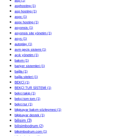
asp
(1)
asphosting
(1)
asp hosting
(1)
aspx
(1)
aspx hosting
(1)
asyonsis
(1)
asyonsis site yönetim
(1)
asys
(1)
autoplay
(1)
avm geçiş sistemi
(1)
açık yönetim
(1)
bakım
(1)
bariyer sistemleri
(1)
bağla
(1)
bağla siteleri
(1)
BEKÇİ
(1)
BEKÇİ TUR SİSTEMİ
(1)
bekçi takip
(1)
bekçi tom tom
(1)
bekçi tur
(1)
bilgisayar bakım sözleşmesi
(1)
bilgisayar destek
(1)
bilisim
(3)
bilisimbodrum
(2)
bilisimbodrum.com
(1)