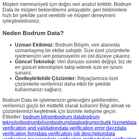
Müşteri memnuniyeti için doğru veri analizi kritiktir. Bodrum
Data ile müşteri beklentilerini anlayabilir, geri bildirimlere
hızlı bir şekilde yanıt verebilir ve müşteri deneyimini
iyileştirebilirsiniz.
Neden Bodrum Data?
Uzman Ekibimiz:
Bodrum Bilişim, veri alanında
uzmanlaşmış bir ekibe sahiptir. Size özel çözümlerle
işletmenizin veri potansiyelini en üst düzeye çıkarırız.
Güncel Teknoloji:
Veri dünyası sürekli değişir, biz de
en güncel teknolojileri takip ederek size en iyisini
sunarız.
Özelleştirilebilir Çözümler:
İhtiyaçlarınıza özel
çözümlerle verilerinizi daha etkili bir şekilde
kullanmanızı sağlarız.
Bodrum Data ile işletmenizin geleceğini şekillendirin,
verilerinizi güçlü bir müttefik olarak kullanın! Bilgi almak ve
çözümlerimizi keşfetmek için bizimle iletişime geçin.
Etiketler:
bodrum bilisim
bodrum data
bodrum
teknoloji
bodrumbilisim
bodrumdata
bodrumpc
butik hizmet
data
verification and validation
data verification error dayz
data
verification form
data verification job description
data