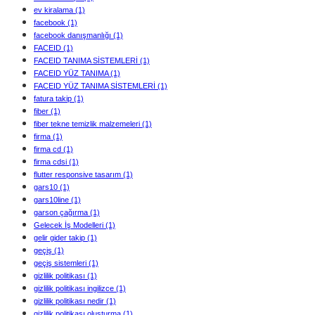
ev kiralama
(1)
facebook
(1)
facebook danışmanlığı
(1)
FACEID
(1)
FACEID TANIMA SİSTEMLERİ
(1)
FACEID YÜZ TANIMA
(1)
FACEID YÜZ TANIMA SİSTEMLERİ
(1)
fatura takip
(1)
fiber
(1)
fiber tekne temizlik malzemeleri
(1)
firma
(1)
firma cd
(1)
firma cdsi
(1)
flutter responsive tasarım
(1)
gars10
(1)
gars10line
(1)
garson çağırma
(1)
Gelecek İş Modelleri
(1)
gelir gider takip
(1)
geçiş
(1)
geçiş sistemleri
(1)
gizlilik politikası
(1)
gizlilik politikası ingilizce
(1)
gizlilik politikası nedir
(1)
gizlilik politikası oluşturma
(1)