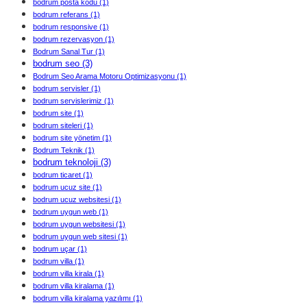
bodrum posta kodu
(1)
bodrum referans
(1)
bodrum responsive
(1)
bodrum rezervasyon
(1)
Bodrum Sanal Tur
(1)
bodrum seo
(3)
Bodrum Seo Arama Motoru Optimizasyonu
(1)
bodrum servisler
(1)
bodrum servislerimiz
(1)
bodrum site
(1)
bodrum siteleri
(1)
bodrum site yönetim
(1)
Bodrum Teknik
(1)
bodrum teknoloji
(3)
bodrum ticaret
(1)
bodrum ucuz site
(1)
bodrum ucuz websitesi
(1)
bodrum uygun web
(1)
bodrum uygun websitesi
(1)
bodrum uygun web sitesi
(1)
bodrum uçar
(1)
bodrum villa
(1)
bodrum villa kirala
(1)
bodrum villa kiralama
(1)
bodrum villa kiralama yazılımı
(1)