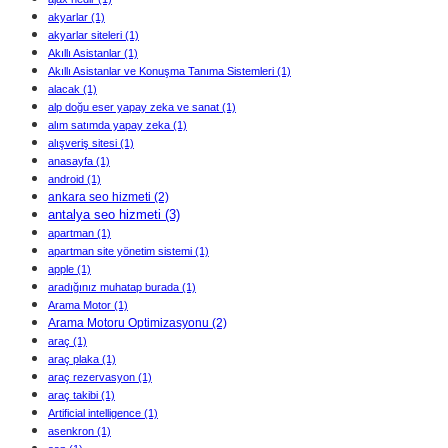
akyarlar
(1)
akyarlar siteleri
(1)
Akıllı Asistanlar
(1)
Akıllı Asistanlar ve Konuşma Tanıma Sistemleri
(1)
alacak
(1)
alp doğu eser yapay zeka ve sanat
(1)
alım satımda yapay zeka
(1)
alışveriş sitesi
(1)
anasayfa
(1)
android
(1)
ankara seo hizmeti
(2)
antalya seo hizmeti
(3)
apartman
(1)
apartman site yönetim sistemi
(1)
apple
(1)
aradığınız muhatap burada
(1)
Arama Motor
(1)
Arama Motoru Optimizasyonu
(2)
araç
(1)
araç plaka
(1)
araç rezervasyon
(1)
araç takibi
(1)
Artificial intelligence
(1)
asenkron
(1)