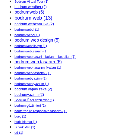
Bodrum Virtual Tour
(1)
bodrum weather
(2)
bodrumweb
(6)
bodrum web
(13)
bodrum webcam live
(2)
bodrumwebci
(1)
bodrum webci
(1)
bodrum web design
(5)
bodrumwebdiizayn
(1)
bodrumwebtasarim
(1)
bodrum web tasarim kullanım koşulları
(1)
bodrum web tasarım
(6)
bodrum web tasarım fiyatları
(1)
bodrum web tasarımı
(1)
bodrumwebyazilim
(1)
bodrum web yazılım
(1)
bodrum yapay zeka
(2)
bodrumyazilim
(2)
Bodrum Özel Yazılımlar
(1)
bodrum çözümleri
(1)
bootstrap ile responsive tasarım
(1)
borç
(1)
butik hizmet
(1)
Büyük Veri
(1)
cd
(1)