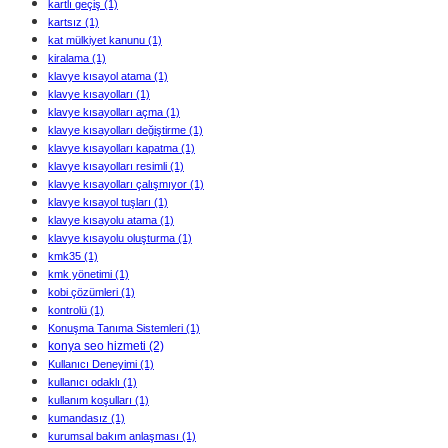
kartlı geçiş
(1)
kartsız
(1)
kat mülkiyet kanunu
(1)
kiralama
(1)
klavye kısayol atama
(1)
klavye kısayolları
(1)
klavye kısayolları açma
(1)
klavye kısayolları değiştirme
(1)
klavye kısayolları kapatma
(1)
klavye kısayolları resimli
(1)
klavye kısayolları çalışmıyor
(1)
klavye kısayol tuşları
(1)
klavye kısayolu atama
(1)
klavye kısayolu oluşturma
(1)
kmk35
(1)
kmk yönetimi
(1)
kobi çözümleri
(1)
kontrolü
(1)
Konuşma Tanıma Sistemleri
(1)
konya seo hizmeti
(2)
Kullanıcı Deneyimi
(1)
kullanıcı odaklı
(1)
kullanım koşulları
(1)
kumandasız
(1)
kurumsal bakım anlaşması
(1)