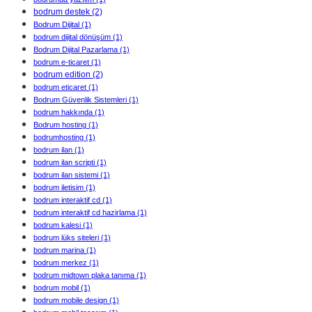
bodrum destek
(2)
Bodrum Dijital
(1)
bodrum dijital dönüşüm
(1)
Bodrum Dijital Pazarlama
(1)
bodrum e-ticaret
(1)
bodrum edition
(2)
bodrum eticaret
(1)
Bodrum Güvenlik Sistemleri
(1)
bodrum hakkında
(1)
Bodrum hosting
(1)
bodrumhosting
(1)
bodrum ilan
(1)
bodrum ilan scripti
(1)
bodrum ilan sistemi
(1)
bodrum iletisim
(1)
bodrum interaktif cd
(1)
bodrum interaktif cd hazirlama
(1)
bodrum kalesi
(1)
bodrum lüks siteleri
(1)
bodrum marina
(1)
bodrum merkez
(1)
bodrum midtown plaka tanıma
(1)
bodrum mobil
(1)
bodrum mobile design
(1)