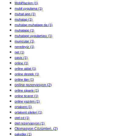
MobilYazılım
(1)
mubil uygulama
(1)
muhat-app
(1)
muhatap
(1)
muhatap muhatapp da
(1)
muhatapp
(1)
muhatapp uygulaması
(1)
mumcular
(1)
neredeyiz
(1)
net
(1)
oasis
(1)
online
(1)
online aidat
(1)
online destek
(1)
online ilan
(1)
online rezervasyon
(2)
online sipariş
(1)
online ticaret
(1)
online yazılım
(1)
ortakent
(1)
ortakent siteleri
(1)
otel cd
(1)
otel rezervasyon
(1)
Otomasyon Çözümleri.
(2)
paketler
(1)