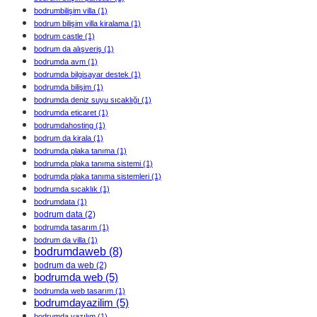
bodrumbilişim villa
(1)
bodrum bilişim villa kiralama
(1)
bodrum castle
(1)
bodrum da alışveriş
(1)
bodrumda avm
(1)
bodrumda bilgisayar destek
(1)
bodrumda bilişim
(1)
bodrumda deniz suyu sıcaklığı
(1)
bodrumda eticaret
(1)
bodrumdahosting
(1)
bodrum da kirala
(1)
bodrumda plaka tanıma
(1)
bodrumda plaka tanıma sistemi
(1)
bodrumda plaka tanıma sistemleri
(1)
bodrumda sıcaklık
(1)
bodrumdata
(1)
bodrum data
(2)
bodrumda tasarım
(1)
bodrum da villa
(1)
bodrumdaweb
(8)
bodrum da web
(2)
bodrumda web
(5)
bodrumda web tasarım
(1)
bodrumdayazilim
(5)
bodrumda yazılım
(1)