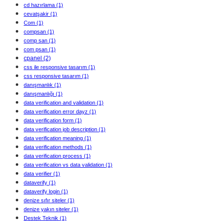
cd hazırlama
(1)
cevatşakir
(1)
Com
(1)
compsan
(1)
comp san
(1)
com psan
(1)
cpanel
(2)
css ile responsive tasarım
(1)
css responsive tasarım
(1)
danışmanlık
(1)
danışmanlığı
(1)
data verification and validation
(1)
data verification error dayz
(1)
data verification form
(1)
data verification job description
(1)
data verification meaning
(1)
data verification methods
(1)
data verification process
(1)
data verification vs data validation
(1)
data verifier
(1)
dataverify
(1)
dataverify login
(1)
denize sıfır siteler
(1)
denize yakın siteler
(1)
Destek Teknik
(1)