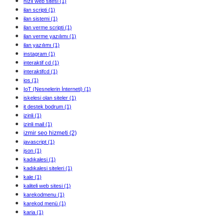
hızlı web sitesi
(1)
ilan scripti
(1)
ilan sistemi
(1)
ilan verme scripti
(1)
ilan verme yazılımı
(1)
ilan yazılımı
(1)
instagram
(1)
interaktif cd
(1)
interaktifcd
(1)
ios
(1)
IoT (Nesnelerin İnterneti)
(1)
iskelesi olan siteler
(1)
it destek bodrum
(1)
izinli
(1)
izinli mail
(1)
izmir seo hizmeti
(2)
javascript
(1)
json
(1)
kadıkalesi
(1)
kadıkalesi siteleri
(1)
kale
(1)
kaliteli web sitesi
(1)
karekodmenu
(1)
karekod menü
(1)
karia
(1)