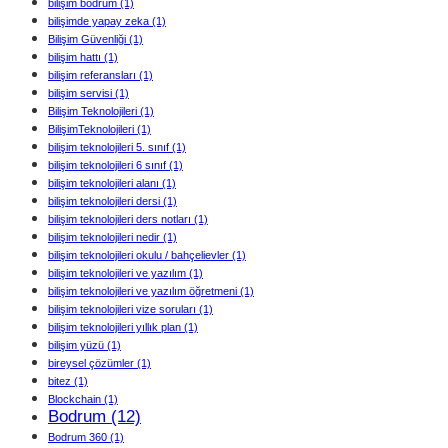
bilişim bodrum
(1)
bilişimde yapay zeka
(1)
Bilişim Güvenliği
(1)
bilişim hattı
(1)
bilişim referansları
(1)
bilişim servisi
(1)
Bilişim Teknolojileri
(1)
BilişimTeknolojileri
(1)
bilişim teknolojileri 5. sınıf
(1)
bilişim teknolojileri 6 sınıf
(1)
bilişim teknolojileri alanı
(1)
bilişim teknolojileri dersi
(1)
bilişim teknolojileri ders notları
(1)
bilişim teknolojileri nedir
(1)
bilişim teknolojileri okulu / bahçelievler
(1)
bilişim teknolojileri ve yazılım
(1)
bilişim teknolojileri ve yazılım öğretmeni
(1)
bilişim teknolojileri vize soruları
(1)
bilişim teknolojileri yıllık plan
(1)
bilişim yüzü
(1)
bireysel çözümler
(1)
bitez
(1)
Blockchain
(1)
Bodrum
(12)
Bodrum 360
(1)