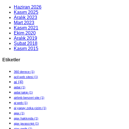
Haziran 2026
Kasım 2025
Aralık 2023
Mart 2023
Kasım 2021
Ekim 2020
Aralık 2019
Şubat 2018
Kasım 2015
Etiketler
360 derece
(1)
acil web sitesi
(1)
ai
(4)
aidat
(1)
aidat takip
(1)
airbnb benzeri site
(1)
ai web
(1)
ai yapay zeka çizim
(1)
ajax
(1)
ajax hakkında
(1)
ajax javascript
(1)
ajax nedir
(1)