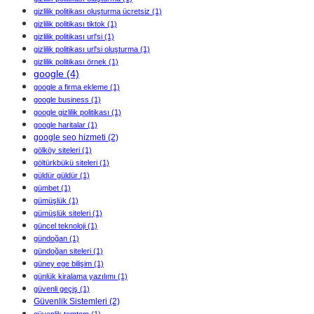
gizlilik politikası oluşturma ücretsiz
(1)
gizlilik politikası tiktok
(1)
gizlilik politikası url'si
(1)
gizlilik politikası url'si oluşturma
(1)
gizlilik politikası örnek
(1)
google
(4)
google a firma ekleme
(1)
google business
(1)
google gizlilik politikası
(1)
google haritalar
(1)
google seo hizmeti
(2)
gölköy siteleri
(1)
göltürkbükü siteleri
(1)
güldür güldür
(1)
gümbet
(1)
gümüşlük
(1)
gümüşlük siteleri
(1)
güncel teknoloji
(1)
gündoğan
(1)
gündoğan siteleri
(1)
güney ege bilişim
(1)
günlük kiralama yazılımı
(1)
güvenli geçiş
(1)
Güvenlik Sistemleri
(2)
güvenlik tomtom
(1)