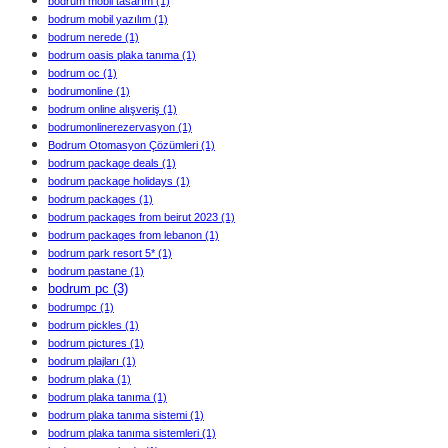
bodrum mobil tasarım
(1)
bodrum mobil yazılım
(1)
bodrum nerede
(1)
bodrum oasis plaka tanıma
(1)
bodrum oc
(1)
bodrumonline
(1)
bodrum online alışveriş
(1)
bodrumonlinerezervasyon
(1)
Bodrum Otomasyon Çözümleri
(1)
bodrum package deals
(1)
bodrum package holidays
(1)
bodrum packages
(1)
bodrum packages from beirut 2023
(1)
bodrum packages from lebanon
(1)
bodrum park resort 5*
(1)
bodrum pastane
(1)
bodrum pc
(3)
bodrumpc
(1)
bodrum pickles
(1)
bodrum pictures
(1)
bodrum plajları
(1)
bodrum plaka
(1)
bodrum plaka tanıma
(1)
bodrum plaka tanıma sistemi
(1)
bodrum plaka tanıma sistemleri
(1)