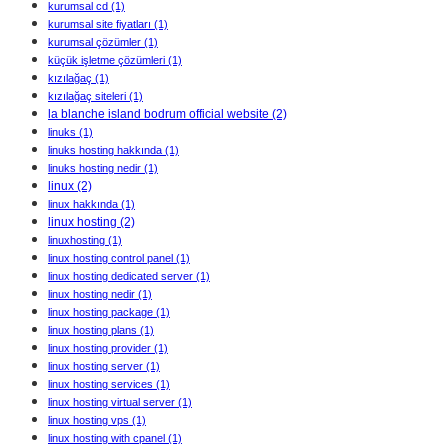
kurumsal cd
(1)
kurumsal site fiyatları
(1)
kurumsal çözümler
(1)
küçük işletme çözümleri
(1)
kızılağaç
(1)
kızılağaç siteleri
(1)
la blanche island bodrum official website
(2)
linuks
(1)
linuks hosting hakkında
(1)
linuks hosting nedir
(1)
linux
(2)
linux hakkında
(1)
linux hosting
(2)
linuxhosting
(1)
linux hosting control panel
(1)
linux hosting dedicated server
(1)
linux hosting nedir
(1)
linux hosting package
(1)
linux hosting plans
(1)
linux hosting provider
(1)
linux hosting server
(1)
linux hosting services
(1)
linux hosting virtual server
(1)
linux hosting vps
(1)
linux hosting with cpanel
(1)