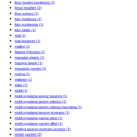
linux hosting wordpress
(1)
linux reseller
(2)
linux sunucu
(1)
lüks residence
(1)
lüks rezidanslar
(1)
lüks siteler
(1)
mail
(1)
mail gönderim
(1)
mailing
(1)
Makine Öğrenimi
(1)
masadan sipariş
(1)
masaya sipariş
(1)
masaüstü yazılım
(1)
medya
(1)
midtown
(1)
milas
(1)
mobil
(1)
mobil uygulama arayüz tasarımı
(1)
mobil uygulama tanıtım videosu
(1)
mobil uygulama tanıtım videosu hazırlama
(1)
mobil uygulama tasarım programı
(1)
mobil uygulama yapma sitesi
(1)
mobil uygulama yazılım dilleri
(1)
mobilya tasarım programı ücretsiz
(1)
mobil yazılım
(2)