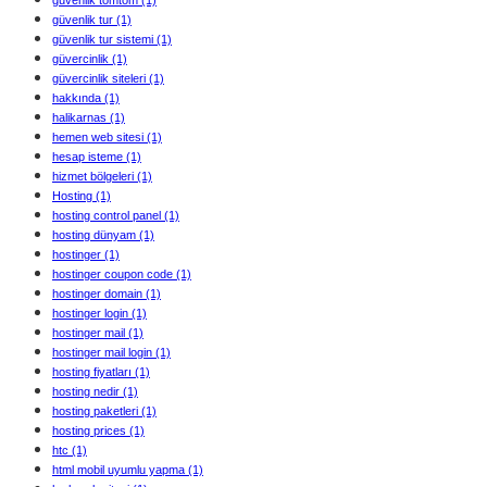
güvenlik tur
(1)
güvenlik tur sistemi
(1)
güvercinlik
(1)
güvercinlik siteleri
(1)
hakkında
(1)
halikarnas
(1)
hemen web sitesi
(1)
hesap isteme
(1)
hizmet bölgeleri
(1)
Hosting
(1)
hosting control panel
(1)
hosting dünyam
(1)
hostinger
(1)
hostinger coupon code
(1)
hostinger domain
(1)
hostinger login
(1)
hostinger mail
(1)
hostinger mail login
(1)
hosting fiyatları
(1)
hosting nedir
(1)
hosting paketleri
(1)
hosting prices
(1)
htc
(1)
html mobil uyumlu yapma
(1)