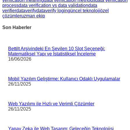
verification meaning
data verification methods
data verification
process
data verification vs data validation
data
verifier
dataverify
dataverify login
güncel teknoloji
özel
çözümler
uzman ekip
Son Haberler
Bettilt Arşivindeki En Sevilen 10 Slot Seçeneği:
Matematiksel Yapı ve İstatistiksel İnceleme
16/06/2026
Mobil Yazılım Geliştirme: Kullanıcı Odaklı Uygulamalar
26/11/2025
Web Yazılımı ile Hızlı ve Verimli Çözümler
26/11/2025
Yapay Zeka ile Web Tasarım: Geleceğin Teknolojisi