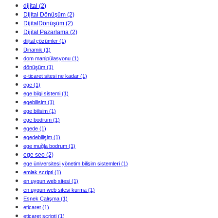
dijital
(2)
Dijital Dönüşüm
(2)
DijitalDönüşüm
(2)
Dijital Pazarlama
(2)
dijital çözümler
(1)
Dinamik
(1)
dom manipülasyonu
(1)
dönüşüm
(1)
e-ticaret sitesi ne kadar
(1)
ege
(1)
ege bilgi sistemi
(1)
egebilisim
(1)
ege bilisim
(1)
ege bodrum
(1)
egede
(1)
egedebilişim
(1)
ege muğla bodrum
(1)
ege seo
(2)
ege üniversitesi yönetim bilişim sistemleri
(1)
emlak scripti
(1)
en uygun web sitesi
(1)
en uygun web sitesi kurma
(1)
Esnek Çalışma
(1)
eticaret
(1)
eticaret scripti
(1)